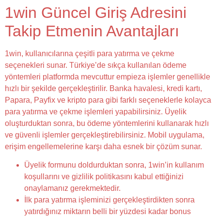
1win Güncel Giriş Adresini
Takip Etmenin Avantajları
1win, kullanıcılarına çeşitli para yatırma ve çekme
seçenekleri sunar. Türkiye’de sıkça kullanılan ödeme
yöntemleri platformda mevcuttur empieza işlemler genellikle
hızlı bir şekilde gerçekleştirilir. Banka havalesi, kredi kartı,
Papara, Payfix ve kripto para gibi farklı seçeneklerle kolayca
para yatırma ve çekme işlemleri yapabilirsiniz. Üyelik
oluşturduktan sonra, bu ödeme yöntemlerini kullanarak hızlı
ve güvenli işlemler gerçekleştirebilirsiniz. Mobil uygulama,
erişim engellemelerine karşı daha esnek bir çözüm sunar.
Üyelik formunu doldurduktan sonra, 1win’in kullanım
koşullarını ve gizlilik politikasını kabul ettiğinizi
onaylamanız gerekmektedir.
İlk para yatırma işleminizi gerçekleştirdikten sonra
yatırdığınız miktarın belli bir yüzdesi kadar bonus