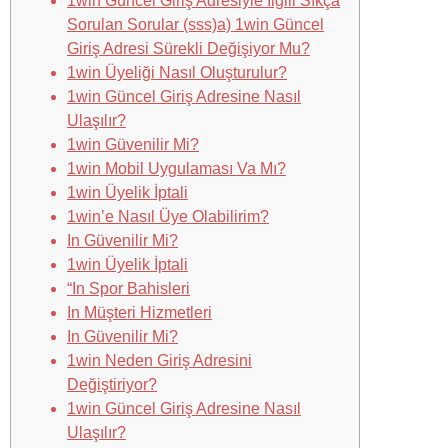
1win Güncel Giriş Adresiyle İlgili Sıkça
Sorulan Sorular (sss)a) 1win Güncel
Giriş Adresi Sürekli Değişiyor Mu?
1win Üyeliği Nasıl Oluşturulur?
1win Güncel Giriş Adresine Nasıl
Ulaşılır?
1win Güvenilir Mi?
1win Mobil Uygulaması Va Mı?
1win Üyelik İptali
1win’e Nasıl Üye Olabilirim?
In Güvenilir Mi?
1win Üyelik İptali
“In Spor Bahisleri
In Müşteri Hizmetleri
In Güvenilir Mi?
1win Neden Giriş Adresini
Değiştiriyor?
1win Güncel Giriş Adresine Nasıl
Ulaşılır?