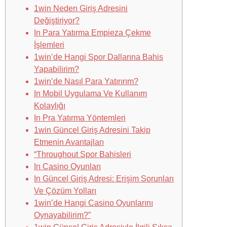
1win Neden Giriş Adresini
Değiştiriyor?
In Para Yatırma Empieza Çekme
İşlemleri
1win’de Hangi Spor Dallarına Bahis
Yapabilirim?
1win’de Nasıl Para Yatırırım?
In Mobil Uygulama Ve Kullanım
Kolaylığı
In Pra Yatırma Yöntemleri
1win Güncel Giriş Adresini Takip
Etmenin Avantajları
“Throughout Spor Bahisleri
In Casino Oyunları
In Güncel Giriş Adresi: Erişim Sorunları
Ve Çözüm Yolları
1win’de Hangi Casino Oyunlarını
Oynayabilirim?”