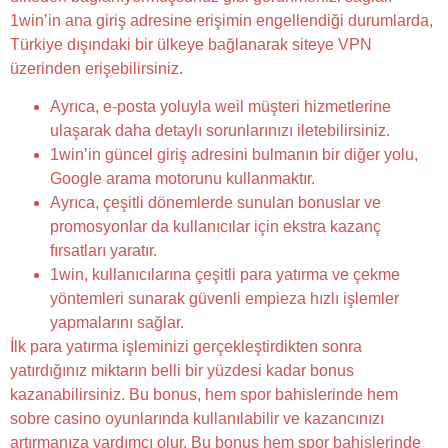
1win’in ana giriş adresine erişimin engellendiği durumlarda,
Türkiye dışındaki bir ülkeye bağlanarak siteye VPN
üzerinden erişebilirsiniz.
Ayrıca, e-posta yoluyla weil müşteri hizmetlerine
ulaşarak daha detaylı sorunlarınızı iletebilirsiniz.
1win’in güncel giriş adresini bulmanın bir diğer yolu,
Google arama motorunu kullanmaktır.
Ayrıca, çeşitli dönemlerde sunulan bonuslar ve
promosyonlar da kullanıcılar için ekstra kazanç
fırsatları yaratır.
1win, kullanıcılarına çeşitli para yatırma ve çekme
yöntemleri sunarak güvenli empieza hızlı işlemler
yapmalarını sağlar.
İlk para yatırma işleminizi gerçekleştirdikten sonra
yatırdığınız miktarın belli bir yüzdesi kadar bonus
kazanabilirsiniz. Bu bonus, hem spor bahislerinde hem
sobre casino oyunlarında kullanılabilir ve kazancınızı
artırmanıza yardımcı olur. Bu bonus hem spor bahislerinde