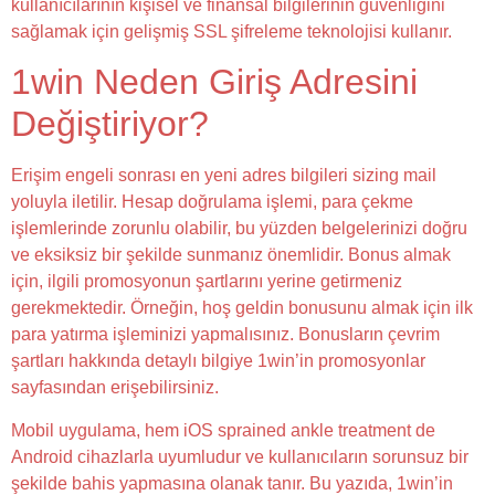
kullanıcılarının kişisel ve finansal bilgilerinin güvenliğini
sağlamak için gelişmiş SSL şifreleme teknolojisi kullanır.
1win Neden Giriş Adresini
Değiştiriyor?
Erişim engeli sonrası en yeni adres bilgileri sizing mail
yoluyla iletilir. Hesap doğrulama işlemi, para çekme
işlemlerinde zorunlu olabilir, bu yüzden belgelerinizi doğru
ve eksiksiz bir şekilde sunmanız önemlidir. Bonus almak
için, ilgili promosyonun şartlarını yerine getirmeniz
gerekmektedir. Örneğin, hoş geldin bonusunu almak için ilk
para yatırma işleminizi yapmalısınız. Bonusların çevrim
şartları hakkında detaylı bilgiye 1win’in promosyonlar
sayfasından erişebilirsiniz.
Mobil uygulama, hem iOS sprained ankle treatment de
Android cihazlarla uyumludur ve kullanıcıların sorunsuz bir
şekilde bahis yapmasına olanak tanır. Bu yazıda, 1win’in