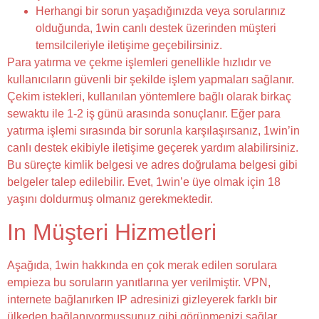
Herhangi bir sorun yaşadığınızda veya sorularınız
olduğunda, 1win canlı destek üzerinden müşteri
temsilcileriyle iletişime geçebilirsiniz.
Para yatırma ve çekme işlemleri genellikle hızlıdır ve
kullanıcıların güvenli bir şekilde işlem yapmaları sağlanır.
Çekim istekleri, kullanılan yöntemlere bağlı olarak birkaç
sewaktu ile 1-2 iş günü arasında sonuçlanır. Eğer para
yatırma işlemi sırasında bir sorunla karşılaşırsanız, 1win’in
canlı destek ekibiyle iletişime geçerek yardım alabilirsiniz.
Bu süreçte kimlik belgesi ve adres doğrulama belgesi gibi
belgeler talep edilebilir. Evet, 1win’e üye olmak için 18
yaşını doldurmuş olmanız gerekmektedir.
In Müşteri Hizmetleri
Aşağıda, 1win hakkında en çok merak edilen sorulara
empieza bu soruların yanıtlarına yer verilmiştir. VPN,
internete bağlanırken IP adresinizi gizleyerek farklı bir
ülkeden bağlanıyormuşsunuz gibi görünmenizi sağlar.