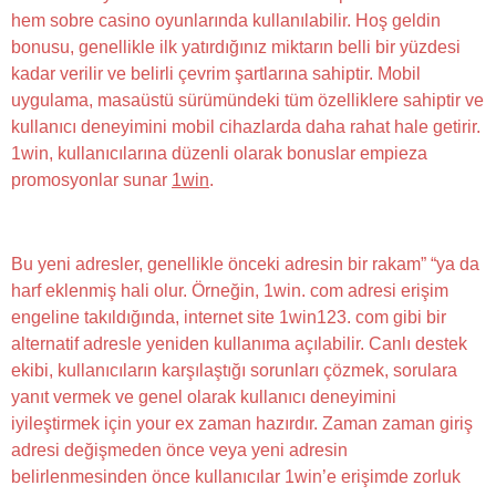
hem sobre casino oyunlarında kullanılabilir. Hoş geldin
bonusu, genellikle ilk yatırdığınız miktarın belli bir yüzdesi
kadar verilir ve belirli çevrim şartlarına sahiptir. Mobil
uygulama, masaüstü sürümündeki tüm özelliklere sahiptir ve
kullanıcı deneyimini mobil cihazlarda daha rahat hale getirir.
1win, kullanıcılarına düzenli olarak bonuslar empieza
promosyonlar sunar
1win
.
1win Para Yatırma Ve Çekme Yöntemleri Nelerdir?
Bu yeni adresler, genellikle önceki adresin bir rakam” “ya da
harf eklenmiş hali olur. Örneğin, 1win. com adresi erişim
engeline takıldığında, internet site 1win123. com gibi bir
alternatif adresle yeniden kullanıma açılabilir. Canlı destek
ekibi, kullanıcıların karşılaştığı sorunları çözmek, sorulara
yanıt vermek ve genel olarak kullanıcı deneyimini
iyileştirmek için your ex zaman hazırdır. Zaman zaman giriş
adresi değişmeden önce veya yeni adresin
belirlenmesinden önce kullanıcılar 1win’e erişimde zorluk