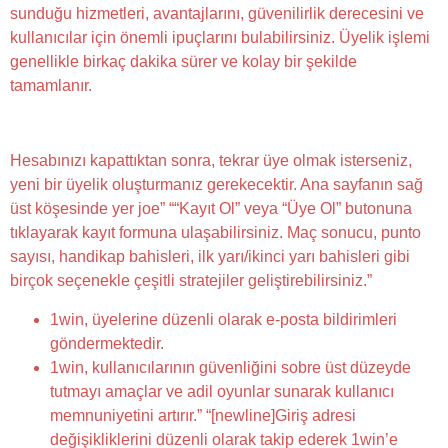
sunduğu hizmetleri, avantajlarını, güvenilirlik derecesini ve
kullanıcılar için önemli ipuçlarını bulabilirsiniz. Üyelik işlemi
genellikle birkaç dakika sürer ve kolay bir şekilde
tamamlanır.
In Para Yatırma Ve Çekme İşlemleri
Hesabınızı kapattıktan sonra, tekrar üye olmak isterseniz,
yeni bir üyelik oluşturmanız gerekecektir. Ana sayfanın sağ
üst köşesinde yer joe” ““Kayıt Ol” veya “Üye Ol” butonuna
tıklayarak kayıt formuna ulaşabilirsiniz. Maç sonucu, punto
sayısı, handikap bahisleri, ilk yarı/ikinci yarı bahisleri gibi
birçok seçenekle çeşitli stratejiler geliştirebilirsiniz.”
1win, üyelerine düzenli olarak e-posta bildirimleri
göndermektedir.
1win, kullanıcılarının güvenliğini sobre üst düzeyde
tutmayı amaçlar ve adil oyunlar sunarak kullanıcı
memnuniyetini artırır.” “[newline]Giriş adresi
değişikliklerini düzenli olarak takip ederek 1win’e