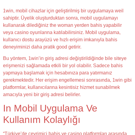
1win, mobil cihazlar için geliştirilmiş bir uygulamaya weil
sahiptir. Üyelik oluşturduktan sonra, mobil uygulamayı
kullanarak dilediğiniz the woman yerden bahis yapabilir
veya casino oyunlarına katılabilirsiniz. Mobil uygulama,
kullanıcı dostu arayüzü ve hızlı erişim imkanıyla bahis
deneyiminizi daha pratik good getirir.
Bu yöntem, 1win’in giriş adresi değiştirildiğinde bile siteye
erişmenizi sağlamada etkili bir yol olabilir. Sadece bahis
yapmaya başlamak için hesabınıza para yatırmanız
gerekmektedir. Her erişim engellemesi sonrasında, 1win gibi
platformlar, kullanıcılarına kesintisiz hizmet sunabilmek
amacıyla yeni bir giriş adresi belirler.
In Mobil Uygulama Ve
Kullanım Kolaylığı
“Türkiye’de çevrimiçi bahis ve casino platformları arasında