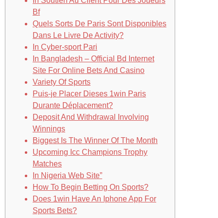
In Soutien Au Client Pour Des Joueurs
Bf
Quels Sorts De Paris Sont Disponibles
Dans Le Livre De Activity?
In Cyber-sport Pari
In Bangladesh – Official Bd Internet
Site For Online Bets And Casino
Variety Of Sports
Puis-je Placer Dieses 1win Paris
Durante Déplacement?
Deposit And Withdrawal Involving
Winnings
Biggest Is The Winner Of The Month
Upcoming Icc Champions Trophy
Matches
In Nigeria Web Site”
How To Begin Betting On Sports?
Does 1win Have An Iphone App For
Sports Bets?