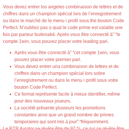
Vous devez entrer los angeles combinaison de lettres et de
chiffres dans un champion spécial lors de l’enregistrement
ou dans le marché de le menu i profil sous the bouton Code
Perfect. N’oubliez pas o qual le code prime est valable une
fois par parieur burkinabé. Après vous être connecté à” “le
compte 1win, vous pouvez placer votre leading pari.
Après vous être connecté à” “cet compte 1win, vous
pouvez placer votre premier pari.
Vous devez entrer una combinaison de lettres et de
chiffres dans un champion spécial lors sobre
l’enregistrement ou dans le menu i profil sous votre
bouton Code Perfect.
Ce format représente facile à mieux identifier, même
pour des nouveaux joueurs.
La société présente plusieurs les promotions
constantes ainsi que un grand nombre de primes
temporaires qui sont mis à jour” “fréquemment.
Le RTP Aviator se révèle être de 97 %, ce qui se révèle être