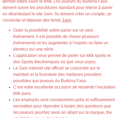
permet sobre saisir le time. Les joueurs du Burkina Faso
doivent suivre les procédures standard pour retenir à parier
en déambulant le site 1win. Ils doivent créer un compte, se
connecter et déposer des fonds
1win
.
Outre la possibilité sobre parier sur un seul
événement, il est possible de choisir plusieurs
événements et les augmenter à l’exprès ou faire un
identico sur une série.
L’application vous permet de parier sur kklk sports et
des Sports électroniques où que vous soyez.
Le 1win internet site officiel se concentre sur le
maintien et la fourniture des meilleurs providers
possibles aux joueurs du Burkina Faso.
C’est votre excellente occasion de ressentir l’excitation
kklk paris.
Les employés sont constamment polis et suffisamment
serviables pour répondre à toutes des questions que
les joueurs pourriez avoir en allant sur la marque, the