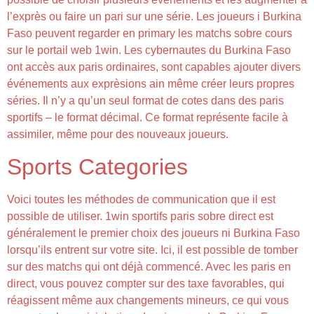
l’exprès ou faire un pari sur une série. Les joueurs i Burkina
Faso peuvent regarder en primary les matchs sobre cours
sur le portail web 1win. Les cybernautes du Burkina Faso
ont accès aux paris ordinaires, sont capables ajouter divers
événements aux exprèsions ain même créer leurs propres
séries. Il n’y a qu’un seul format de cotes dans des paris
sportifs – le format décimal. Ce format représente facile à
assimiler, même pour des nouveaux joueurs.
Sports Categories
Voici toutes les méthodes de communication que il est
possible de utiliser. 1win sportifs paris sobre direct est
généralement le premier choix des joueurs ni Burkina Faso
lorsqu’ils entrent sur votre site. Ici, il est possible de tomber
sur des matchs qui ont déjà commencé. Avec les paris en
direct, vous pouvez compter sur des taxe favorables, qui
réagissent même aux changements mineurs, ce qui vous