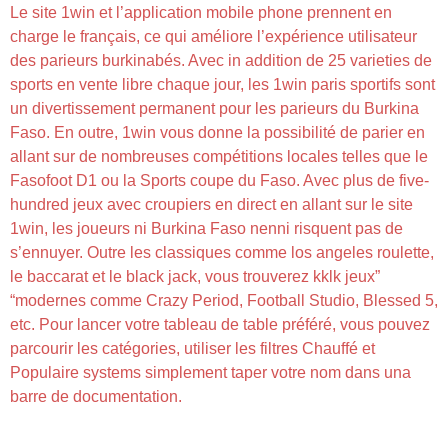
Le site 1win et l’application mobile phone prennent en
charge le français, ce qui améliore l’expérience utilisateur
des parieurs burkinabés. Avec in addition de 25 varieties de
sports en vente libre chaque jour, les 1win paris sportifs sont
un divertissement permanent pour les parieurs du Burkina
Faso. En outre, 1win vous donne la possibilité de parier en
allant sur de nombreuses compétitions locales telles que le
Fasofoot D1 ou la Sports coupe du Faso. Avec plus de five-
hundred jeux avec croupiers en direct en allant sur le site
1win, les joueurs ni Burkina Faso nenni risquent pas de
s’ennuyer. Outre les classiques comme los angeles roulette,
le baccarat et le black jack, vous trouverez kklk jeux”
“modernes comme Crazy Period, Football Studio, Blessed 5,
etc. Pour lancer votre tableau de table préféré, vous pouvez
parcourir les catégories, utiliser les filtres Chauffé et
Populaire systems simplement taper votre nom dans una
barre de documentation.
In Application On Android