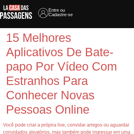
Entre ou
Cadastre-se
15 Melhores
Aplicativos De Bate-
papo Por Vídeo Com
Estranhos Para
Conhecer Novas
Pessoas Online
Você pode criar a própria live, convidar amigos ou aguardar
convidados aleatórios, mas também pode ingressar em uma