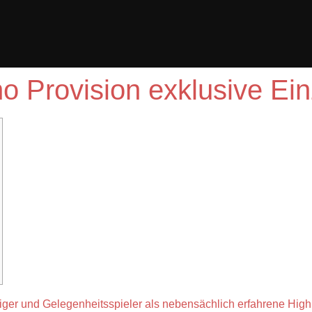
no Provision exklusive Ei
eiger und Gelegenheitsspieler als nebensächlich erfahrene Hig