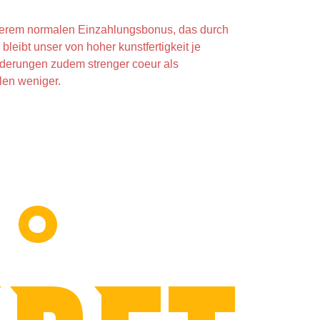
nserem normalen Einzahlungsbonus, das durch
leibt unser von hoher kunstfertigkeit je
rderungen zudem strenger coeur als
len weniger.