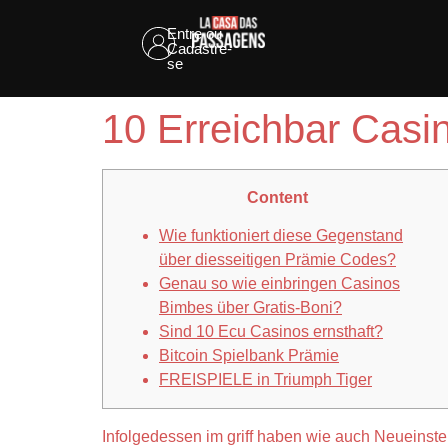
Entre ou
Cadastre-
se
10 Erreichbar Casi
Content
Wie funktioniert diese Gegenstand
über diesseitigen Prämie Codes?
Genau so wie einbringen Casinos
Bimbes über Gratis-Boni?
Sind 10 Ecu Casinos ernsthaft?
Bitcoin Spielbank Prämie
FREISPIELE in Triumph Tiger
Infolgedessen im griff haben wie auch Neueinst