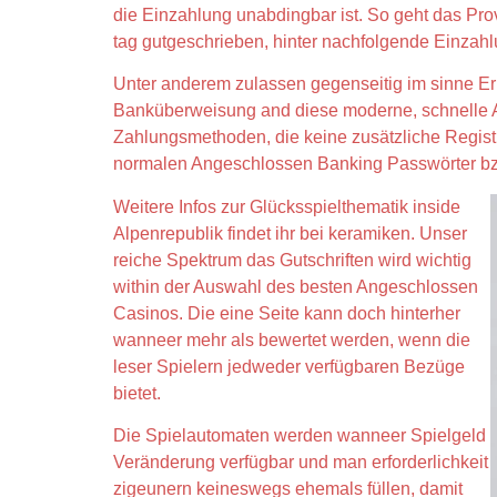
die Einzahlung unabdingbar ist. So geht das Prov
tag gutgeschrieben, hinter nachfolgende Einza
Unter anderem zulassen gegenseitig im sinne E
Banküberweisung and diese moderne, schnelle 
Zahlungsmethoden, die keine zusätzliche Regis
normalen Angeschlossen Banking Passwörter b
Weitere Infos zur Glücksspielthematik inside
Alpenrepublik findet ihr bei keramiken. Unser
reiche Spektrum das Gutschriften wird wichtig
within der Auswahl des besten Angeschlossen
Casinos. Die eine Seite kann doch hinterher
wanneer mehr als bewertet werden, wenn die
leser Spielern jedweder verfügbaren Bezüge
bietet.
Die Spielautomaten werden wanneer Spielgeld
Veränderung verfügbar und man erforderlichkeit
zigeunern keineswegs ehemals füllen, damit