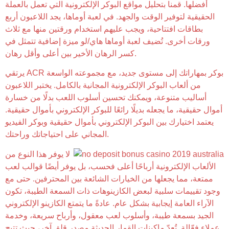
أفضلها. قمنا بتحليل مواقع البوكر الإلكترونية التي تعمل بالعملة
الحقيقية لتوفير الوقت والجهد. في لعبة أوماها، يجد اللاعبون أربع
بطاقات افتتاحية، ويجب عليهم استخدام ورقتين منها مع ثلاث
ورقات أخرى. تُضيف لعبة أوماها هاي/لو ميزة إضافية تتمثل في
كسر الرهان الأخير بين أعلى وأقل رهان.
يرتقي ACR بوكر بمهاراتك إلى مستوى جديد، مع مجموعته الواسعة
من ألعاب البوكر الإلكترونية المجانية بالكامل. يختبر اللاعبون
أساليب متنوعة، ويمكنك تحسين أسلوب اللعب بدلًا من خسارة
أموال حقيقية، ما يجعله بديلًا رائعًا للبوكر الإلكتروني بأموال حقيقية.
يعتمد اختيارك بين البوكر الإلكتروني بأموال حقيقية وبوكر الفيديو
المجاني على احتياجاتك وراحتك.
لا يوفر هذا النوع من
الألعاب الإلكترونية أرباحًا أعلى فحسب، بل يوفر أيضًا قوالب لعب
ممتعة، مما يجعلها من الخيارات الشائعة بين المحترفين. حتى مع
وجود تقييمات سلبية لبعض الكازينوهات ذات السمعة الطيبة، تكون
الآراء العامة إيجابية بشكل عام. عادةً ما يتمتع الكازينو الإلكتروني
الجيد بسمعة طيبة، وأسلوب لعب معقول، وأرباح سريعة، وخدمة
عملاء فعّالة. تُعدّ ماكينات القمار الحديثة مصدر قلق آخر، حيث تتيح