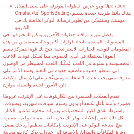
ومع عرض البطولة الموثوقة على سبيل المثال Operation
Omaha أثناء SportsBetting، هناك دائمًا طريقة جديدة لتقييم
موهبتك وستتمكن من تطوير ترسانة البوكر الخاصة بك في
الكازينو.
بفضل ميزة مراقبة خطوات الآخرين، يمكن للمحترفين في
المستويات المتقدمة اتخاذ قرارات أكثر وعيًا، مستفيدين من هذه
المعلومات لتوجيه الخيارات الاستراتيجية. تتيح لك قوة التمركز تقييم
القوة المحتملة في أيدي الخصوم، مما يُشكل قوة يد اللاعب
المحسوسة وأسلوبه في اللعب. يُمكّنك اللعب المسيطر من الوصول
إلى مناطق ذهنية وعاطفية جديدة في اللعبة. يعتمد الأمر على
معرفة متى يجب عليك الانسحاب، ومتى تُجبر على الإرسال، وكيفية
إدارة الأمور الجيدة والسيئة بتوازن.
تقدم العملات المشفرة من الكازينوهات على الإنترنت عروضًا
قصيرة وآمنة بأقل تكلفة أو بدون رسوم. سباقات شهرية، وبطولات،
واسترداد نقدي لكبار الشخصيات، ودورات مجانية للاعبين الكبار،
كل ذلك ضمن إعلانات توفر لك تجربة لعب ممتعة وقيمة مميزة.
تعجّ صناعة البوكر على الإنترنت بإمكانيات تعظيم أرباحك بفضل
وفرة المكافآت والمزايا، بالإضافة إلى خيارات بوكر كازينو مجانية