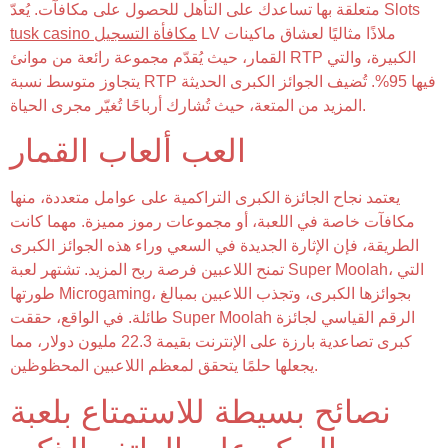
يُعدّ Slots
متعلقة بها تساعدك على التأهل للحصول على مكافآت.
LV ملاذًا مثاليًا لعشاق ماكينات
tusk casino مكافأة التسجيل
القمار، حيث يُقدّم مجموعة رائعة من موانئ RTP الكبيرة، والتي
يتجاوز متوسط ​​نسبة RTP فيها 95%. تُضيف الجوائز الكبرى الحديثة
المزيد من المتعة، حيث تُشارك أرباحًا تُغيّر مجرى الحياة.
العب ألعاب القمار
يعتمد نجاح الجائزة الكبرى التراكمية على عوامل متعددة، منها
مكافآت خاصة في اللعبة، أو مجموعات رموز مميزة. مهما كانت
الطريقة، فإن الإثارة الجديدة في السعي وراء هذه الجوائز الكبرى
تمنح اللاعبين فرصة ربح المزيد. تشتهر لعبة Super Moolah، التي
طورتها Microgaming، بجوائزها الكبرى، وتجذب اللاعبين بمبالغ
طائلة. في الواقع، حققت Super Moolah الرقم القياسي لجائزة
كبرى تصاعدية بارزة على الإنترنت بقيمة 22.3 مليون دولار، مما
يجعلها حلمًا يتحقق لمعظم اللاعبين المحظوظين.
نصائح بسيطة للاستمتاع بلعبة