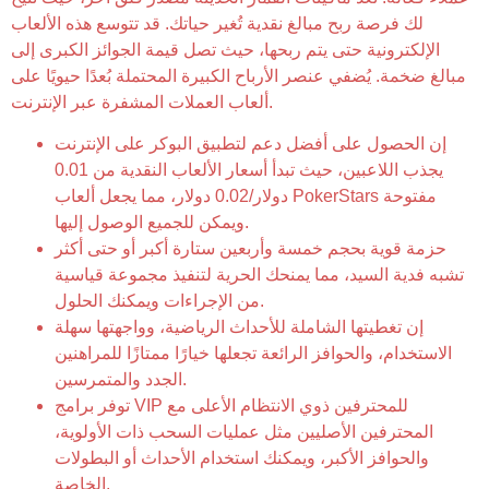
لك فرصة ربح مبالغ نقدية تُغير حياتك. قد تتوسع هذه الألعاب
الإلكترونية حتى يتم ربحها، حيث تصل قيمة الجوائز الكبرى إلى
مبالغ ضخمة. يُضفي عنصر الأرباح الكبيرة المحتملة بُعدًا حيويًا على
ألعاب العملات المشفرة عبر الإنترنت.
إن الحصول على أفضل دعم لتطبيق البوكر على الإنترنت
يجذب اللاعبين، حيث تبدأ أسعار الألعاب النقدية من 0.01
دولار/0.02 دولار، مما يجعل ألعاب PokerStars مفتوحة
ويمكن للجميع الوصول إليها.
حزمة قوية بحجم خمسة وأربعين ستارة أكبر أو حتى أكثر
تشبه فدية السيد، مما يمنحك الحرية لتنفيذ مجموعة قياسية
من الإجراءات ويمكنك الحلول.
إن تغطيتها الشاملة للأحداث الرياضية، وواجهتها سهلة
الاستخدام، والحوافز الرائعة تجعلها خيارًا ممتازًا للمراهنين
الجدد والمتمرسين.
توفر برامج VIP للمحترفين ذوي الانتظام الأعلى مع
المحترفين الأصليين مثل عمليات السحب ذات الأولوية،
والحوافز الأكبر، ويمكنك استخدام الأحداث أو البطولات
الخاصة.