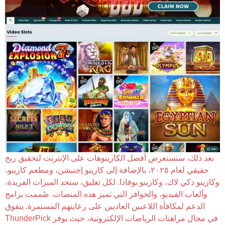
بعد ذلك، سنستعرض أفضل الكازينوهات على الإنترنت لتحقيق ربح
حقيقي لعام ٢٠٢٥، بالإضافة إلى كازينو إجنيشن، ومطعم كازينو،
وكازينو دكي لاك، وكازينو بوفادا. لكل تعليق، ستجد الميزات الفريدة،
وألعاب الفيديو، والحوافز التي تميز هذه المنصات. صُممت برامج
الدعم لمكافأة اللاعبين العاديين على رعايتهم المستمرة. يتفوق
ThunderPick في مجال مراهنات الرياضات الإلكترونية، حيث يوفر