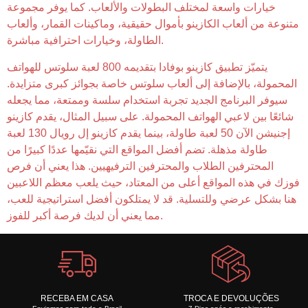
خيارات واسعة لمختلف البطولات والألعاب. كما يوفر مجموعة
متنوعة من ألعاب الكازينو بأموال حقيقية، وماكينات القمار، وألعاب
الطاولة، وخيارات احترافية مباشرة.
يتميّز تطبيق كازينو بوفادا بتقديمه 800 لعبة سلوتس للهواتف
المحمولة، بالإضافة إلى ألعاب سلوتس خاصة بجوائز كبرى متزايدة.
سيوفر البرنامج الجديد تجربة استخدام سلسة وممتعة، مما يجعله
شائعًا بين لاعبي الهواتف المحمولة. على سبيل المثال، يقدم كازينو
إجنيشن الآن 50 لعبة طاولة، بينما يقدم كازينو إل رويال 130 لعبة
طاولة مذهلة. تضم أفضل المواقع التي نقيّمها عددًا كبيرًا من
المحترفين الطلاب والمحترفين الترفيهيين. هذا يعني أن فرص
فوزك في هذه المواقع أعلى من المعتاد، حيث يلعب معظم اللاعبين
هنا بشكل عرضي وللتسلية. قد لا يمتلكون أفضل استراتيجية للعب،
مما يعني أن لديك فرصة أكبر للفوز.
RECEBA EM CASA
TROCA E DEVOLUÇÕES