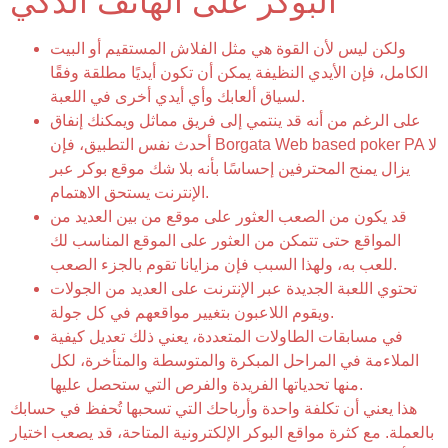
البوكر على الهاتف الذكي
ولكن ليس لأن القوة هي مثل الفلاش المستقيم أو البيت
الكامل، فإن الأيدي النظيفة يمكن أن تكون أيديًا مطلقة وفقًا
لسياق ألعابك وأي أيدي أخرى في اللعبة.
على الرغم من أنه قد ينتمي إلى فريق مماثل ويمكنك إنفاق
أحدث نفس التطبيق، فإن Borgata Web based poker PA لا
يزال يمنح المحترفين إحساسًا بأنه بلا شك موقع بوكر عبر
الإنترنت يستحق الاهتمام.
قد يكون من الصعب العثور على موقع من بين العديد من
المواقع حتى تتمكن من العثور على الموقع المناسب لك
للعب به، ولهذا السبب فإن مزايانا تقوم بالجزء الصعب.
تحتوي اللعبة الجديدة عبر الإنترنت على العديد من الجولات
ويقوم اللاعبون بتغيير مواقعهم في كل جولة.
في مسابقات الطاولات المتعددة، يعني ذلك تعديل كيفية
الملاءمة في المراحل المبكرة والمتوسطة والمتأخرة، لكل
منها تحدياتها الفريدة والفرص التي ستحصل عليها.
هذا يعني أن تكلفة واحدة وأرباحك التي تسحبها تُحفظ في حسابك
بالعملة. مع كثرة مواقع البوكر الإلكترونية المتاحة، قد يصعب اختيار