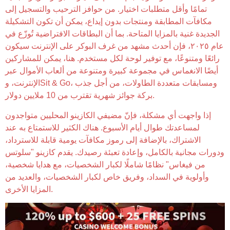
تمامًا وأقل متطلبات اختيار. من حوافز الترحيب والتسجيل إلى
مكافآت المطابقة ومنتجات بدون إيداع، يمكن أن تكون التشكيلة
الجديدة غنية بالمزايا المتاحة. بما أن البطاقات الافتراضية تُوزّع في
عام ٢٠٢٥، فإن أحدث مشهد من غرف البوكر على الإنترنت سيكون
رائعًا ومتنوعًا، مع توفير لوحة لكل مستخدم. هنا، يمكن للمشاركين
أيضًا الانغماس في مجموعة كبيرة ومتنوعة من ألعاب الأموال عبر
الإنترنت، وSit & Go، ومسابقات متعددة الطاولات، من أجل جذب
بركة جوائز شهرية تقترب من 10 ملايين دولار.
إذا واجهت أي مشكلة، فإنّ مضيفي الكازينو المحليين متواجدون
لمساعدتك طوال أيام الأسبوع. هناك الكثير للاستمتاع به عند
الاشتراك، بالإضافة إلى رموز مكافآت يومية قابلة للاسترداد،
ودورات مجانية بالكامل، وإعادة تعبئة رصيدك. يقدم كازينو "سلوتس
من فيغاس" نظامًا شاملًا لكبار الشخصيات، مع هدايا شخصية،
وأولوية في السداد، وفريق خاص لكبار الشخصيات، والعديد من
المزايا الأخرى.