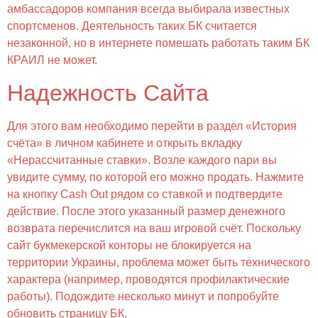
амбассадоров компания всегда выбирала известных
спортсменов. Деятельность таких БК считается
незаконной, но в интернете помешать работать таким БК
КРАИЛ не может.
Надежность Сайта
Для этого вам необходимо перейти в раздел «История
счёта» в личном кабинете и открыть вкладку
«Нерассчитанные ставки». Возле каждого пари вы
увидите сумму, по которой его можно продать. Нажмите
на кнопку Cash Out рядом со ставкой и подтвердите
действие. После этого указанный размер денежного
возврата перечислится на ваш игровой счёт. Поскольку
сайт букмекерской конторы не блокируется на
территории Украины, проблема может быть технического
характера (например, проводятся профилактические
работы). Подождите несколько минут и попробуйте
обновить страницу БК.