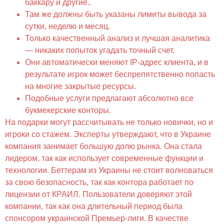
баккару и другие..
Там же должны быть указаны лимиты вывода за
сутки, неделю и месяц.
Только качественный анализ и лучшая аналитика
— никаких попыток угадать точный счет.
Они автоматически меняют IP-адрес клиента, и в
результате игрок может беспрепятственно попасть
на многие закрытые ресурсы.
Подобные услуги предлагают абсолютно все
букмекерские конторы.
На подарки могут рассчитывать не только новички, но и
игроки со стажем. Эксперты утверждают, что в Украине
компания занимает большую долю рынка. Она стала
лидером, так как использует современные функции и
технологии. Беттерам из Украины не стоит волноваться
за свою безопасность, так как контора работает по
лицензии от КРАИЛ. Пользователи доверяют этой
компании, так как она длительный период была
спонсором украинской Премьер-лиги. В качестве