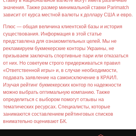
ставку в национальной валюте могут иметь различные
значения. Также размер минимальной ставки Parimatch
зависит от курса местной валюты к доллару США и евро.
Плюс — общая величина клиентской базы и история
существования. Информация в этой статье
представлена для ознакомительных целей. Мы не
рекламируем букмекерские конторы Украины, не
призываем заключать спортивные пари или отказаться
от них. Но советуем строго придерживаться правил
«Ответственной игры» и, в случае необходимости,
подавать заявление на самоисключение в КРАИЛ.
Изучая рейтинг букмекерских контор по надежности
можно выбрать оптимальную компанию. Также
определиться с выбором помогут отзывы на
тематических ресурсах. Специалисты, которые
занимаются составлением рейтинговых списков
внимательно оценивают БК.