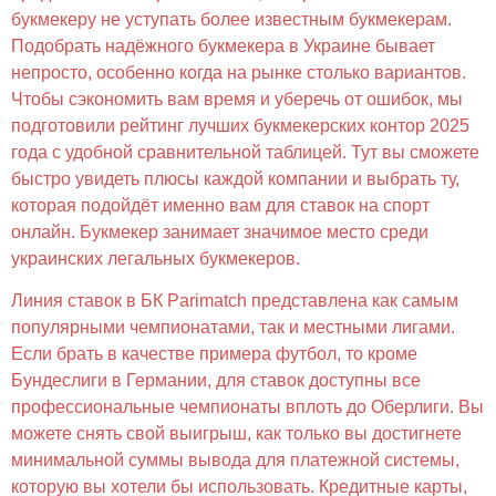
букмекеру не уступать более известным букмекерам.
Подобрать надёжного букмекера в Украине бывает
непросто, особенно когда на рынке столько вариантов.
Чтобы сэкономить вам время и уберечь от ошибок, мы
подготовили рейтинг лучших букмекерских контор 2025
года с удобной сравнительной таблицей. Тут вы сможете
быстро увидеть плюсы каждой компании и выбрать ту,
которая подойдёт именно вам для ставок на спорт
онлайн. Букмекер занимает значимое место среди
украинских легальных букмекеров.
Линия ставок в БК Parimatch представлена как самым
популярными чемпионатами, так и местными лигами.
Если брать в качестве примера футбол, то кроме
Бундеслиги в Германии, для ставок доступны все
профессиональные чемпионаты вплоть до Оберлиги. Вы
можете снять свой выигрыш, как только вы достигнете
минимальной суммы вывода для платежной системы,
которую вы хотели бы использовать. Кредитные карты,