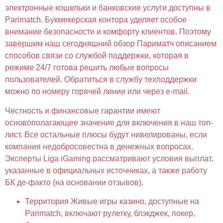
электронные кошельки и банковские услуги доступны в
Parimatch. Букмекерская контора уделяет особое
внимание безопасности и комфорту клиентов. Поэтому
завершим наш сегодняшний обзор Париматч описанием
способов связи со службой поддержки, которая в
режиме 24/7 готова решить любые вопросы
пользователей. Обратиться в службу техподдержки
можно по номеру горячей линии или через e-mail.
Честность и финансовые гарантии имеют
основополагающее значение для включения в наш топ-
лист. Все остальные плюсы будут нивелированы, если
компания недобросовестна в денежных вопросах.
Эксперты Liga iGaming рассматривают условия выплат,
указанные в официальных источниках, а также работу
БК де-факто (на основании отзывов).
Территория Живые игры казино, доступные на
Parimatch, включают рулетку, блэкджек, покер,