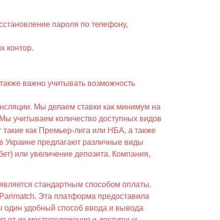
осстановление пароля по телефону,
х контор.
 также важно учитывать возможность
ансляции. Мы делаем ставки как минимум на
. Мы учитываем количество доступных видов
 такие как Премьер-лига или НБА, а также
 в Украине предлагают различные виды
ет) или увеличение депозита. Компания,
е является стандартным способом оплаты.
 Parimatch. Эта платформа предоставила
бы один удобный способ ввода и вывода
сит от их местоположения и доступных