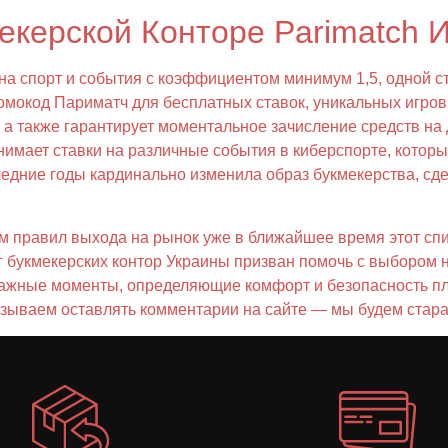
керской Конторе Parimatch 
на спорт и события с коэффициентом минимум 1,5, одной с
омокод Париматч для бесплатных ставок, уникальных игро
 а также гарантирует моментальное зачисление средств на
мает ставки на различные события в киберспорте, которы
едние годы кардинально изменила образ букмекерства, сд
ем правил выхода на рынок уже в ближайшее время этот сп
г букмекерских контор Украины призван помочь с выбором 
важные моменты, определяющие комфорт и безопасность пл
зываем оставлять комментарии на сайте — мы будем стара