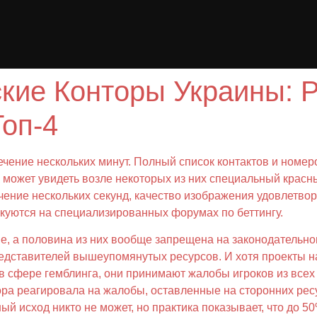
кие Конторы Украины: Р
Топ-4
чение нескольких минут. Полный список контактов и номер
 может увидеть возле некоторых из них специальный красный
чение нескольких секунд, качество изображения удовлетвор
куются на специализированных форумах по беттингу.
е, а половина из них вообще запрещена на законодательно
едставителей вышеупомянутых ресурсов. И хотя проекты 
в сфере гемблинга, они принимают жалобы игроков из всех
ра реагировала на жалобы, оставленные на сторонних ресу
ый исход никто не может, но практика показывает, что до 5