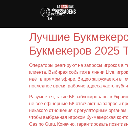
Entre ou
Cadastre-
se
Лучшие Букмекерс
Букмекеров 2025 
Операторы реагируют на запросы игроков в те
клиента. Выбирая события в линии Live, игрок
идёт в прямом эфире. Видео загружается в те
последнее время рабочие адреса часто публи
Разумеется, такие БК заблокированы в Украин
не все офшорные БК отвечают на запросы пр
никакого отношения к регуляторным органам 
чтобы выбранная игроком букмекерская конто
Casino Guru. Конечно, гарантировать позитивн