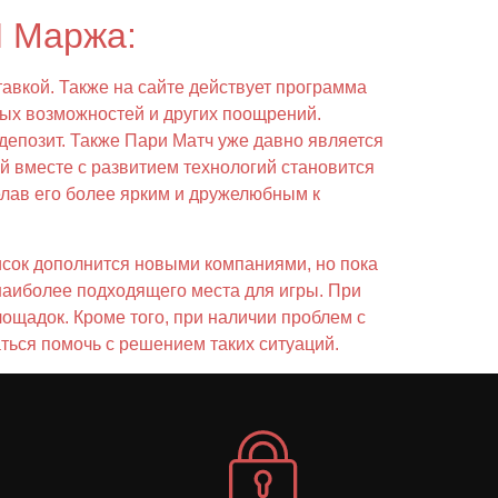
И Маржа:
тавкой. Также на сайте действует программа
вых возможностей и других поощрений.
 депозит. Также Пари Матч уже давно является
й вместе с развитием технологий становится
елав его более ярким и дружелюбным к
исок дополнится новыми компаниями, но пока
наиболее подходящего места для игры. При
ощадок. Кроме того, при наличии проблем с
ться помочь с решением таких ситуаций.