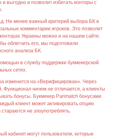
о и выгодно и позволит избегать конторы с
.
т.д. Не менее важный критерий выбора БК в
тральные комментарии игроков. Это позволит
конторах Украины можно и на нашем сайте.
бы облегчить его, мы подготовили
сного анализа БК.
 помощью в службу поддержки букмекерской
ьных сетях.
ока изменится на «Верифицирован». Через
. Функционал ничем не отличается, а клиенты
ывать бонусы. Букмекер Parimatch бонусами
каждый клиент может активировать опцию
 стараются не злоупотреблять.
ный кабинет могут пользователи, которые