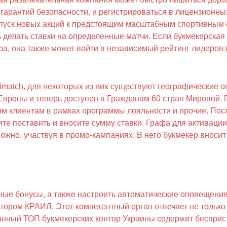
 гарантий безопасности, и регистрироваться в лицензионны
апуск новых акций к предстоящим масштабным спортивным
 делать ставки на определенные матчи. Если букмекерская 
ра, она также может войти в независимый рейтинг лидеров 
а
arimatch, для некоторых из них существуют географические 
Европы и теперь доступен в Гражданам 60 стран Мировой. 
ым клиентам в рамках программы лояльности и прочие. По
ите поставить и вносите сумму ставки. Графа для активаци
ожно, участвуя в промо-кампаниях. В него букмекер вносит
ые бонусы, а также настроить автоматические оповещения с
тором КРАИЛ. Этот компетентный орган отвечает не только
анный ТОП букмекерских контор Украины содержит бесприс