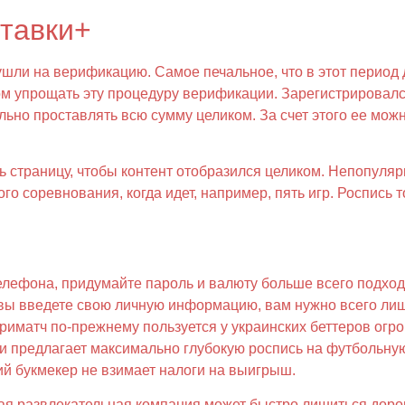
тавки+
 ушли на верификацию. Самое печальное, что в этот период
м упрощать эту процедуру верификации. Зарегистрировался
льно проставлять всю сумму целиком. За счет этого ее можн
ь страницу, чтобы контент отобразился целиком. Непопуля
го соревнования, когда идет, например, пять игр. Роспись
ов Украины
ефона, придумайте пароль и валюту больше всего подходи
к вы введете свою личную информацию, вам нужно всего ли
риматч по-прежнему пользуется у украинских беттеров огр
 и предлагает максимально глубокую роспись на футбольну
й букмекер не взимает налоги на выигрыш.
ая развлекательная компания может быстро лишиться дорог