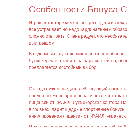
Особенности Бонуса С
Играю в конторе месяц, но три недели из них
все устраивает, но надо кардинальным образо
сложно отыграть. Очень радует, что необязате
выигрышем.
В отдельных случаях нужно повторно обновит
букмекер дает ставить на пару матчей подобно
предлагается достойный выбор.
Достоинства Нашего Рейтинга Букмекер
Отсюда нужно введите действующий номер тел
предварительно проверена, и после того, ка
лицензии от КРАИЛ, букмекерская контора Па
в гривнах, дарит щедрые спортивные бонусы
аннулирования лицензии от КРАИЛ, украински
При нарушении прав и интересов гостей, люб