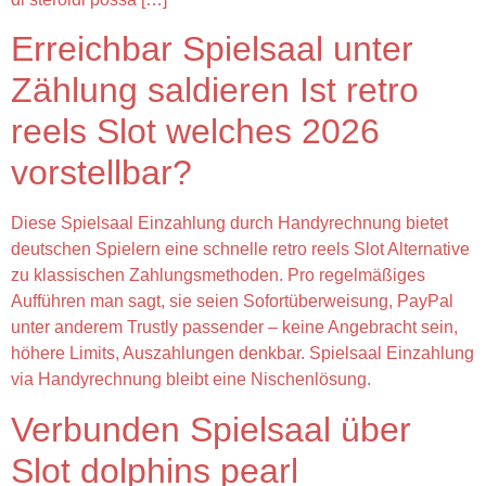
Erreichbar Spielsaal unter
Zählung saldieren Ist retro
reels Slot welches 2026
vorstellbar?
Diese Spielsaal Einzahlung durch Handyrechnung bietet
deutschen Spielern eine schnelle retro reels Slot Alternative
zu klassischen Zahlungsmethoden. Pro regelmäßiges
Aufführen man sagt, sie seien Sofortüberweisung, PayPal
unter anderem Trustly passender – keine Angebracht sein,
höhere Limits, Auszahlungen denkbar. Spielsaal Einzahlung
via Handyrechnung bleibt eine Nischenlösung.
Verbunden Spielsaal über
Slot dolphins pearl