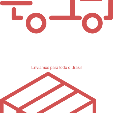
RECEBA EM CASA
Enviamos para todo o Brasil